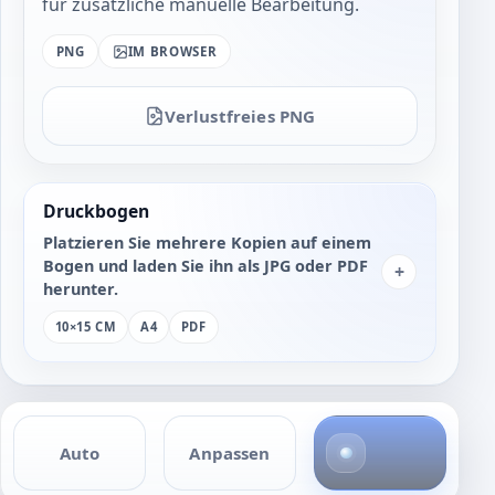
für zusätzliche manuelle Bearbeitung.
PNG
IM BROWSER
Verlustfreies PNG
Druckbogen
Platzieren Sie mehrere Kopien auf einem
Bogen und laden Sie ihn als JPG oder PDF
+
herunter.
10×15 CM
A4
PDF
4
Auto
Anpassen
F
o