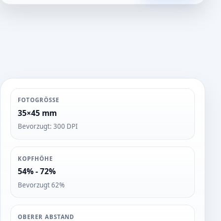
t
o
s
FOTOGRÖSSE
35×45 mm
Bevorzugt: 300 DPI
KOPFHÖHE
54% - 72%
Bevorzugt 62%
OBERER ABSTAND