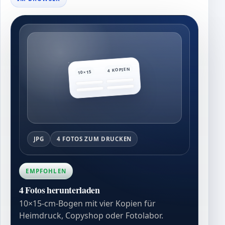
4 KOPIEN
10×15
JPG
4 FOTOS ZUM DRUCKEN
EMPFOHLEN
4 Fotos herunterladen
10×15-cm-Bogen mit vier Kopien für
Heimdruck, Copyshop oder Fotolabor.