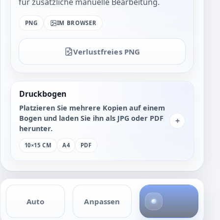
für zusätzliche manuelle Bearbeitung.
PNG
IM BROWSER
Verlustfreies PNG
Druckbogen
Platzieren Sie mehrere Kopien auf einem
Bogen und laden Sie ihn als JPG oder PDF
+
herunter.
10×15 CM
A4
PDF
4
Auto
Anpassen
F
o