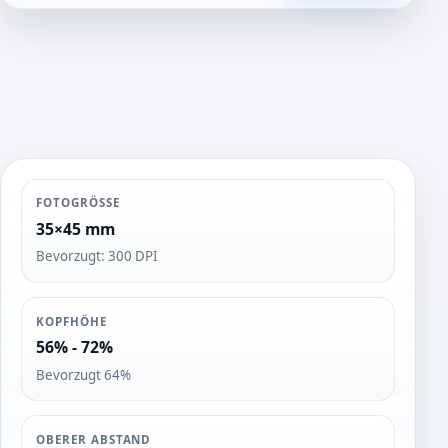
t
o
s
FOTOGRÖSSE
35×45 mm
Bevorzugt: 300 DPI
KOPFHÖHE
56% - 72%
Bevorzugt 64%
OBERER ABSTAND