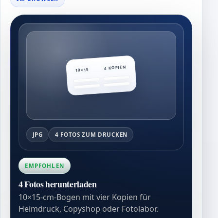
4 KOPIEN
10×15
JPG
4 FOTOS ZUM DRUCKEN
EMPFOHLEN
4 Fotos herunterladen
10×15-cm-Bogen mit vier Kopien für
Heimdruck, Copyshop oder Fotolabor.