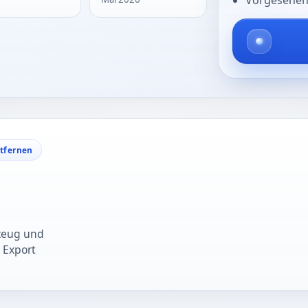
Vorgesehene
ntfernen
zeug und
 Export