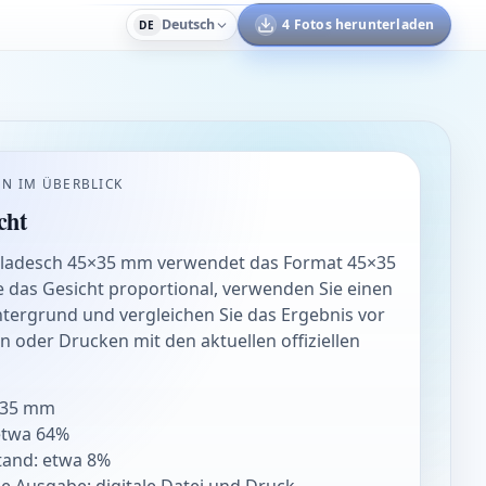
Deutsch
4 Fotos herunterladen
DE
N IM ÜBERBLICK
cht
gladesch 45×35 mm verwendet das Format 45×35
e das Gesicht proportional, verwenden Sie einen
tergrund und vergleichen Sie das Ergebnis vor
 oder Drucken mit den aktuellen offiziellen
×35 mm
etwa 64%
tand: etwa 8%