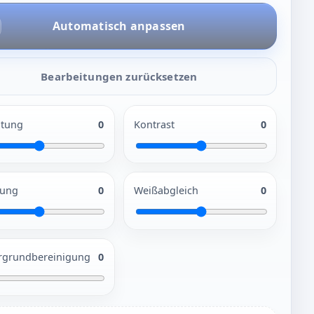
Automatisch anpassen
Bearbeitungen zurücksetzen
htung
0
Kontrast
0
gung
0
Weißabgleich
0
rgrundbereinigung
0