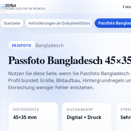
IDfot
Foto
PASSBILD-EDITOR IM BROWSER
Startseite
Anforderungen an Dokumentfotos
Passfoto Bangl
Bangladesch
PASSFOTO
Passfoto Bangladesch 45×
Nutzen Sie diese Seite, wenn Sie Passfoto Bangladesc
Profil bündelt Größe, Bildaufbau, Hintergrundregeln u
Einreichung weniger Fehler entstehen.
FOTOGRÖSSE
AUSGABEART
STRE
45×35 mm
Digital + Druck
Sehr