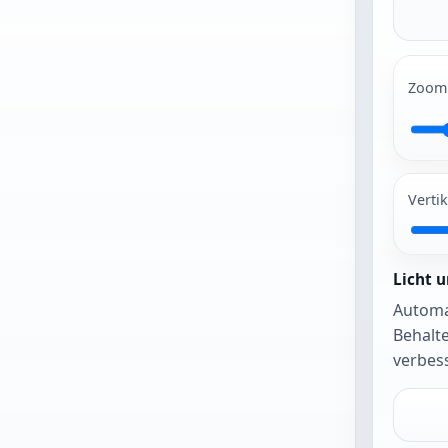
hoch,
um zu
Zoom
beginnen
Verti
JPG und PNG
funktionieren
m besten. Das
Foto wird
Licht 
zunächst
Automat
unverändert
Behalte
eöffnet, bis Sie
verbes
automatischen
Bildausschnitt
oder
automatischen