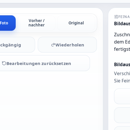
FEIN
Vorher /
Bildau
 Foto
Original
nachher
Zuschni
dem Edi
ckgängig
Wiederholen
fertigs
Bearbeitungen zurücksetzen
Bildau
Verschi
Sie Fei
Laden
Sie ein
Foto