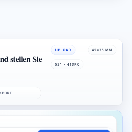
UPLOAD
45×35 MM
d stellen Sie
531 × 413PX
XPORT