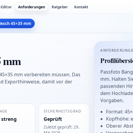
-Editor
Anforderungen
Ratgeber
Kontakt
adesch 45×35 mm
ANFORDERUNGE
35 mm
Profilübersi
Passfoto Ban
h 45×35 mm vorbereiten müssen. Das
mm. Halten Si
nd Exporthinweise, damit vor der
passenden Hin
dem Hochladen
Vorgaben.
Format: 45
NGE
SICHERHEITSGRAD
Kopfhöhe: 
 streng
Geprüft
Oberer Abs
Zuletzt geprüft
:
29.
Mai 2026