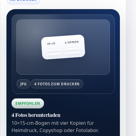
4 KOPIEN
10×15
JPG
4 FOTOS ZUM DRUCKEN
EMPFOHLEN
4 Fotos herunterladen
10×15-cm-Bogen mit vier Kopien für
Heimdruck, Copyshop oder Fotolabor.