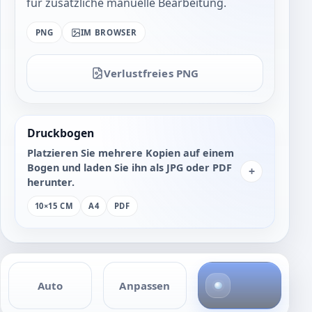
für zusätzliche manuelle Bearbeitung.
PNG
IM BROWSER
Verlustfreies PNG
Druckbogen
Platzieren Sie mehrere Kopien auf einem
Bogen und laden Sie ihn als JPG oder PDF
+
herunter.
10×15 CM
A4
PDF
4
Auto
Anpassen
F
o