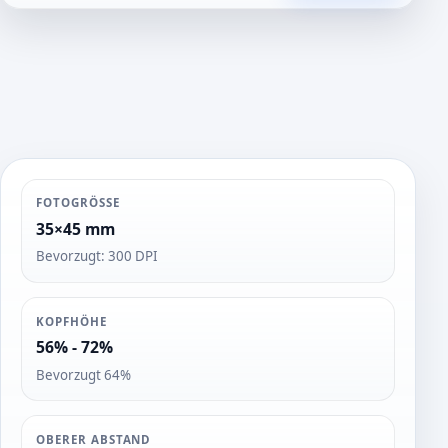
t
o
s
FOTOGRÖSSE
35×45 mm
Bevorzugt: 300 DPI
KOPFHÖHE
56% - 72%
Bevorzugt 64%
OBERER ABSTAND