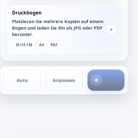
Druckbogen
Platzieren Sie mehrere Kopien auf einem
Bogen und laden Sie ihn als JPG oder PDF
+
herunter.
10×15 CM
A4
PDF
4
Auto
Anpassen
F
o
t
o
s