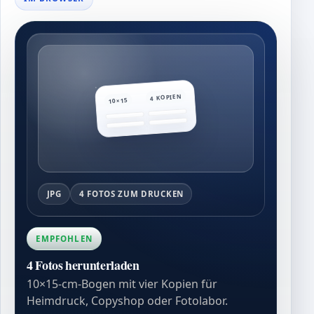
4 KOPIEN
10×15
JPG
4 FOTOS ZUM DRUCKEN
EMPFOHLEN
4 Fotos herunterladen
10×15-cm-Bogen mit vier Kopien für
Heimdruck, Copyshop oder Fotolabor.