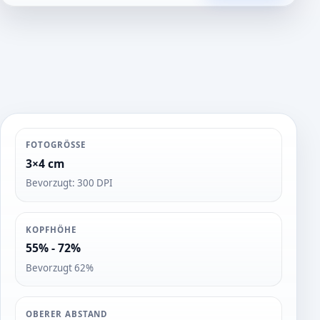
t
o
s
FOTOGRÖSSE
3×4 cm
Bevorzugt: 300 DPI
KOPFHÖHE
55% - 72%
Bevorzugt 62%
OBERER ABSTAND