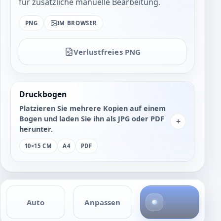
für zusätzliche manuelle Bearbeitung.
PNG
IM BROWSER
Verlustfreies PNG
Druckbogen
Platzieren Sie mehrere Kopien auf einem
Bogen und laden Sie ihn als JPG oder PDF
+
herunter.
10×15 CM
A4
PDF
4
Auto
Anpassen
F
o