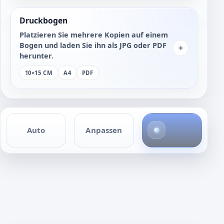
Druckbogen
Platzieren Sie mehrere Kopien auf einem
Bogen und laden Sie ihn als JPG oder PDF
+
herunter.
10×15 CM
A4
PDF
4
Auto
Anpassen
F
o
t
o
s