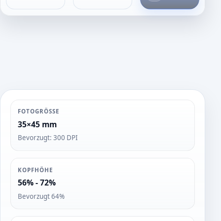
o
t
o
s
FOTOGRÖSSE
35×45 mm
Bevorzugt: 300 DPI
KOPFHÖHE
56% - 72%
Bevorzugt 64%