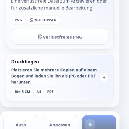
Eine verlustfreie Datei zum Archivieren oder
für zusätzliche manuelle Bearbeitung.
PNG
IM BROWSER
Verlustfreies PNG
Druckbogen
Platzieren Sie mehrere Kopien auf einem
Bogen und laden Sie ihn als JPG oder PDF
+
herunter.
10×15 CM
A4
PDF
4
Auto
Anpassen
F