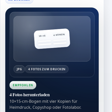
4 KOPIEN
10×15
JPG
4 FOTOS ZUM DRUCKEN
EMPFOHLEN
4 Fotos herunterladen
10×15-cm-Bogen mit vier Kopien für
Heimdruck, Copyshop oder Fotolabor.