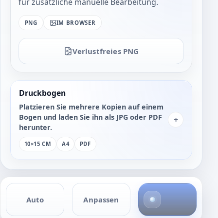
für zusätzliche manuelle Bearbeitung.
PNG
IM BROWSER
Verlustfreies PNG
Druckbogen
Platzieren Sie mehrere Kopien auf einem
Bogen und laden Sie ihn als JPG oder PDF
+
herunter.
10×15 CM
A4
PDF
4
Auto
Anpassen
F
o