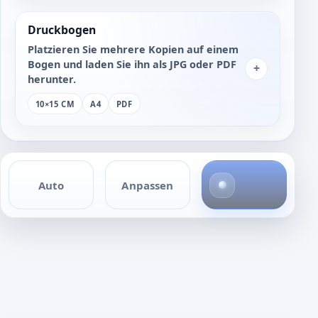
Druckbogen
Platzieren Sie mehrere Kopien auf einem
Bogen und laden Sie ihn als JPG oder PDF
+
herunter.
10×15 CM
A4
PDF
1
Auto
Anpassen
F
o
t
o