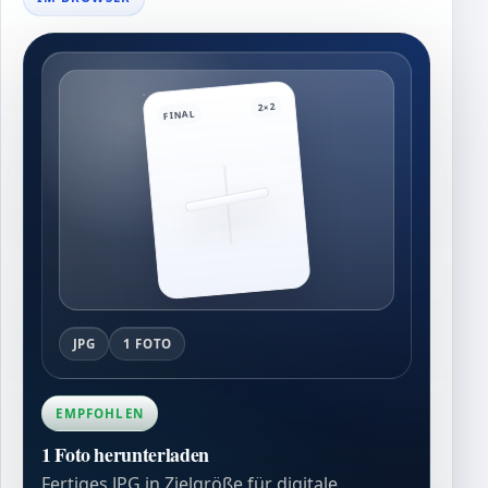
2×2
FINAL
JPG
1 FOTO
EMPFOHLEN
1 Foto herunterladen
Fertiges JPG in Zielgröße für digitale