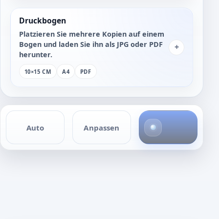
Druckbogen
Platzieren Sie mehrere Kopien auf einem
Bogen und laden Sie ihn als JPG oder PDF
+
herunter.
10×15 CM
A4
PDF
1
Auto
Anpassen
F
o
t
o