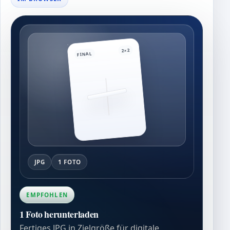
2×2
FINAL
JPG
1 FOTO
EMPFOHLEN
1 Foto herunterladen
Fertiges JPG in Zielgröße für digitale