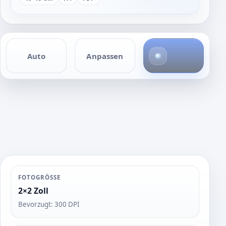
1
Auto
Anpassen
F
o
t
o
FOTOGRÖSSE
2×2 Zoll
Bevorzugt: 300 DPI