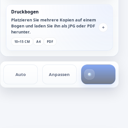
Druckbogen
Platzieren Sie mehrere Kopien auf einem
Bogen und laden Sie ihn als JPG oder PDF
+
herunter.
10×15 CM
A4
PDF
4
Auto
Anpassen
F
o
t
o
s