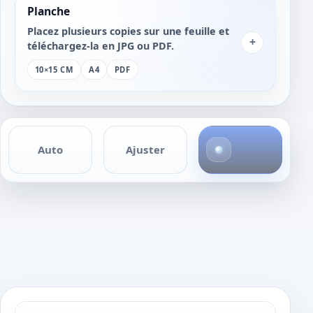
Planche
Placez plusieurs copies sur une feuille et
+
téléchargez-la en JPG ou PDF.
10×15 CM
A4
PDF
4
Auto
Ajuster
p
h
o
t
o
s