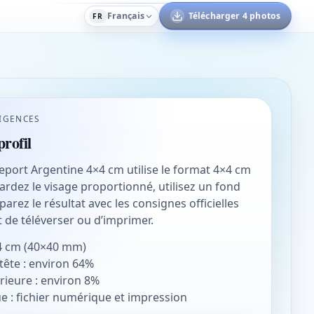
Français
Télécharger 4 photos
FR
IGENCES
rofil
port Argentine 4×4 cm utilise le format 4×4 cm
rdez le visage proportionné, utilisez un fond
arez le résultat avec les consignes officielles
t de téléverser ou d’imprimer.
4 cm (40×40 mm)
tête : environ 64%
ieure : environ 8%
ue : fichier numérique et impression