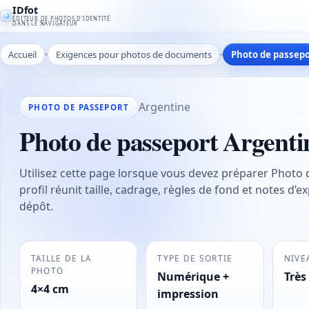
IDfot
ÉDITEUR DE PHOTOS D’IDENTITÉ
DANS LE NAVIGATEUR
Accueil
Exigences pour photos de documents
Photo de passepo
Argentine
PHOTO DE PASSEPORT
Photo de passeport Argenti
Utilisez cette page lorsque vous devez préparer Photo
profil réunit taille, cadrage, règles de fond et notes d’e
dépôt.
TAILLE DE LA
TYPE DE SORTIE
NIVE
PHOTO
Numérique +
Très 
4×4 cm
impression