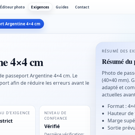
Éditeur photo
Exigences
Guides
Contact
rt Argentine 4×4 cm
RÉSUMÉ DES EX
ne 4×4 cm
Résumé du p
Photo de passe
 de passeport Argentine 4×4 cm. Le
(40×40 mm). Ga
xport afin de réduire les erreurs avant le
adapté et comp
actuelles avan
Format : 4×
Hauteur de 
AU D’EXIGENCE
NIVEAU DE
CONFIANCE
Marge supér
strict
Vérifié
Sortie prév
Dernière vérification
: