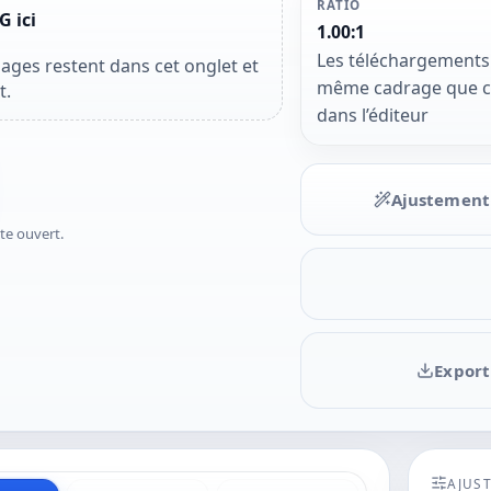
RATIO
 ici
1.00:1
Les téléchargements u
ages restent dans cet onglet et
même cadrage que cel
t.
dans l’éditeur
Ajustement
ste ouvert.
Export
AJUS