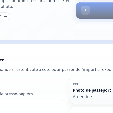
opies pour impression à domicile, en
 photo.
5 cm
te
 manuels restent côte à côte pour passer de l’import à l’exp
PROFIL
Photo de passeport
le presse-papiers.
Argentine