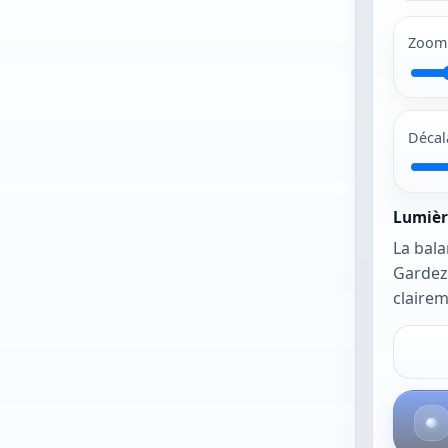
Les JPG et PNG
fonctionnent le
Zoom
mieux. La photo
s’ouvre telle quelle
usqu’à ce que vous
activiez le cadrage
Décal
automatique ou la
balance
automatique.
Lumièr
La bala
Gardez
clairem