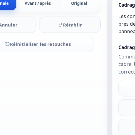
inale
Avant / après
Original
Cadrag
Les con
près de
Annuler
Rétablir
pannea
Réinitialiser les retouches
Cadrag
Commen
cadre. 
Importez
correct
une photo
pour
commencer