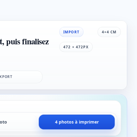
IMPORT
4×4 CM
, puis finalisez
472 × 472PX
XPORT
hoto
4 photos à imprimer