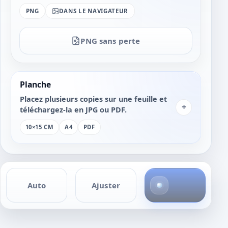
PNG
DANS LE NAVIGATEUR
PNG sans perte
Planche
Placez plusieurs copies sur une feuille et
+
téléchargez-la en JPG ou PDF.
10×15 CM
A4
PDF
4
Auto
Ajuster
p
h
o
t