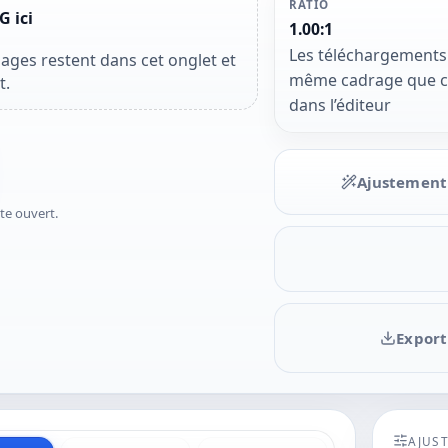
RATIO
 ici
1.00:1
Les téléchargements u
ages restent dans cet onglet et
même cadrage que cel
t.
dans l’éditeur
Ajustement
ste ouvert.
Export
AJUS