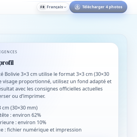
Français
Télécharger 4 photos
FR
IGENCES
rofil
té Bolivie 3×3 cm utilise le format 3×3 cm (30×30
 visage proportionné, utilisez un fond adapté et
sultat avec les consignes officielles actuelles
erser ou d’imprimer.
3 cm (30×30 mm)
tête : environ 62%
ieure : environ 10%
ue : fichier numérique et impression