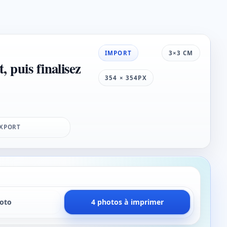
IMPORT
3×3 CM
, puis finalisez
354 × 354PX
XPORT
hoto
4 photos à imprimer