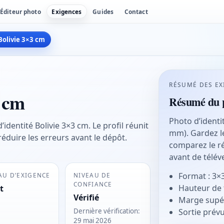
Éditeur photo
Exigences
Guides
Contact
Bolivie 3×3 cm
RÉSUMÉ DES EX
3 cm
Résumé du p
Photo d’identi
identité Bolivie 3×3 cm. Le profil réunit
mm). Gardez le
 réduire les erreurs avant le dépôt.
comparez le ré
avant de télév
Format : 3×
AU D’EXIGENCE
NIVEAU DE
CONFIANCE
Hauteur de 
t
Vérifié
Marge supér
Sortie prév
Dernière vérification
:
29 mai 2026