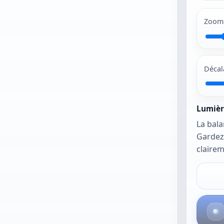
Les JPG et PNG
fonctionnent le
Zoom
mieux. La photo
s’ouvre telle quelle
usqu’à ce que vous
activiez le cadrage
Décal
automatique ou la
balance
automatique.
Lumièr
La bala
Gardez
clairem