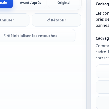
inale
Avant / après
Original
Cadrag
Les con
près de
Annuler
Rétablir
pannea
Réinitialiser les retouches
Cadrag
Commen
cadre. 
Importez
correct
une photo
pour
commencer