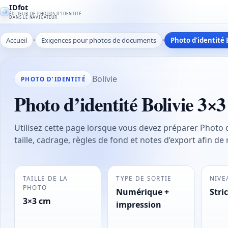
IDfot
ÉDITEUR DE PHOTOS D’IDENTITÉ
DANS LE NAVIGATEUR
Accueil
Exigences pour photos de documents
Photo d’identité 
Bolivie
PHOTO D’IDENTITÉ
Photo d’identité Bolivie 3×
Utilisez cette page lorsque vous devez préparer Photo d’
taille, cadrage, règles de fond et notes d’export afin de
TAILLE DE LA
TYPE DE SORTIE
NIVE
PHOTO
Numérique +
Stric
3×3 cm
impression