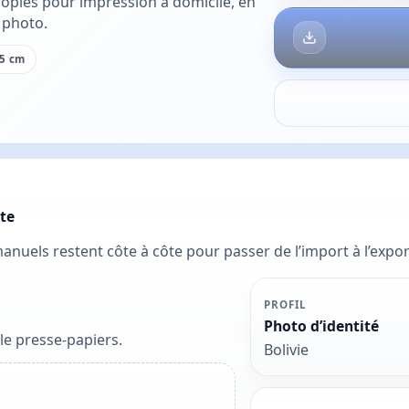
opies pour impression à domicile, en
 photo.
5 cm
te
 manuels restent côte à côte pour passer de l’import à l’exp
PROFIL
Photo d’identité
le presse-papiers.
Bolivie