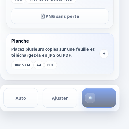
PNG sans perte
Planche
Placez plusieurs copies sur une feuille et
+
téléchargez-la en JPG ou PDF.
10×15 CM
A4
PDF
4
Auto
Ajuster
p
h
o
t
o
s