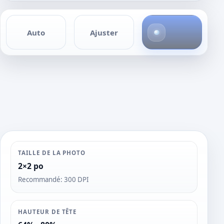
1
Auto
Ajuster
p
h
o
t
o
TAILLE DE LA PHOTO
2×2 po
Recommandé: 300 DPI
HAUTEUR DE TÊTE