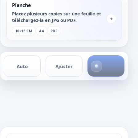
Planche
Placez plusieurs copies sur une feuille et
+
téléchargez-la en JPG ou PDF.
10×15 CM
A4
PDF
1
Auto
Ajuster
p
h
o
t
o