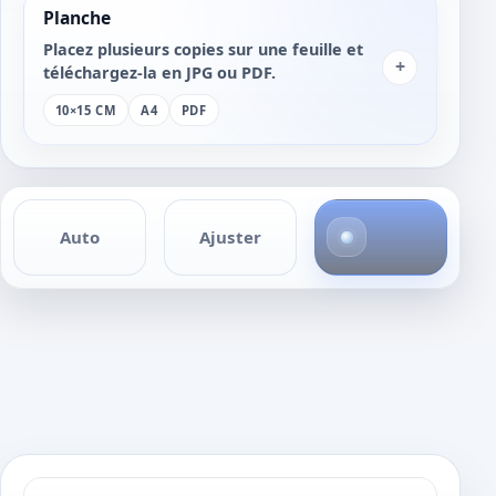
Planche
Placez plusieurs copies sur une feuille et
+
téléchargez-la en JPG ou PDF.
10×15 CM
A4
PDF
4
Auto
Ajuster
p
h
o
t
o
s