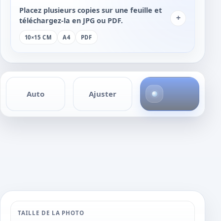
Placez plusieurs copies sur une feuille et
+
téléchargez-la en JPG ou PDF.
10×15 CM
A4
PDF
4
Auto
Ajuster
p
h
o
t
o
s
TAILLE DE LA PHOTO