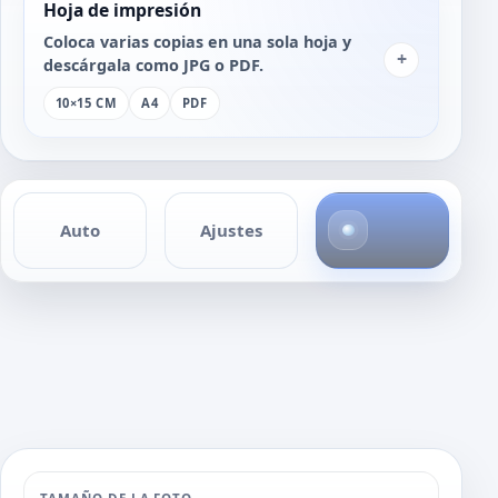
Hoja de impresión
Coloca varias copias en una sola hoja y
+
descárgala como JPG o PDF.
10×15 CM
A4
PDF
4
Auto
Ajustes
f
o
t
o
s