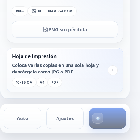
PNG
EN EL NAVEGADOR
PNG sin pérdida
Hoja de impresión
Coloca varias copias en una sola hoja y
+
descárgala como JPG o PDF.
10×15 CM
A4
PDF
4
Auto
Ajustes
f
o
t
o