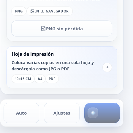
PNG
EN EL NAVEGADOR
PNG sin pérdida
Hoja de impresión
Coloca varias copias en una sola hoja y
+
descárgala como JPG o PDF.
10×15 CM
A4
PDF
4
Auto
Ajustes
f
o
t
o