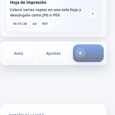
Hoja de impresión
Coloca varias copias en una sola hoja y
+
descárgala como JPG o PDF.
10×15 CM
A4
PDF
4
Auto
Ajustes
f
o
t
o
s