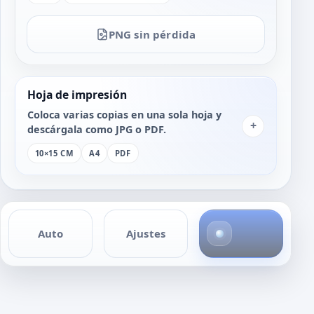
PNG sin pérdida
Hoja de impresión
Coloca varias copias en una sola hoja y
+
descárgala como JPG o PDF.
10×15 CM
A4
PDF
4
Auto
Ajustes
f
o
t
o
s