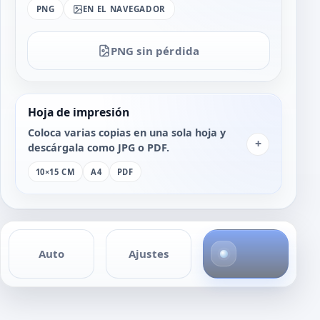
PNG
EN EL NAVEGADOR
PNG sin pérdida
Hoja de impresión
Coloca varias copias en una sola hoja y
+
descárgala como JPG o PDF.
10×15 CM
A4
PDF
4
Auto
Ajustes
f
o
t
o
s