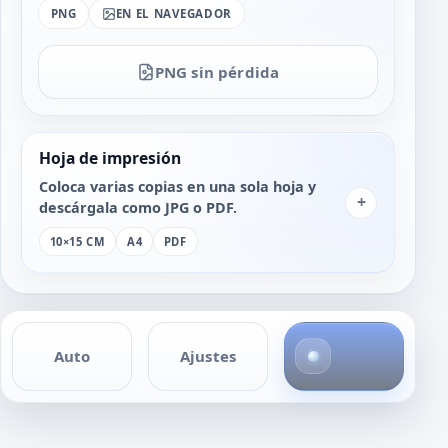
PNG
EN EL NAVEGADOR
PNG sin pérdida
Hoja de impresión
Coloca varias copias en una sola hoja y
+
descárgala como JPG o PDF.
10×15 CM
A4
PDF
4
Auto
Ajustes
f
o
t
o
s