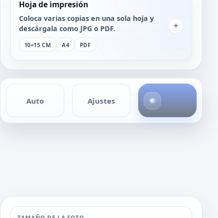
Hoja de impresión
Coloca varias copias en una sola hoja y
+
descárgala como JPG o PDF.
10×15 CM
A4
PDF
1
Auto
Ajustes
f
o
t
o
TAMAÑO DE LA FOTO