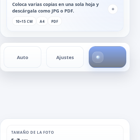
Coloca varias copias en una sola hoja y
+
descárgala como JPG o PDF.
10×15 CM
A4
PDF
1
Auto
Ajustes
f
o
t
o
TAMAÑO DE LA FOTO