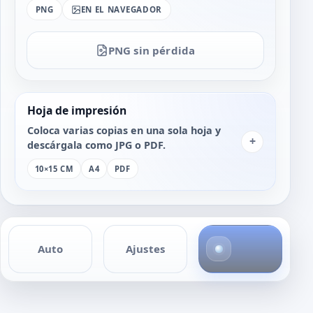
PNG
EN EL NAVEGADOR
PNG sin pérdida
Hoja de impresión
Coloca varias copias en una sola hoja y
+
descárgala como JPG o PDF.
10×15 CM
A4
PDF
4
Auto
Ajustes
f
o
t
o
s