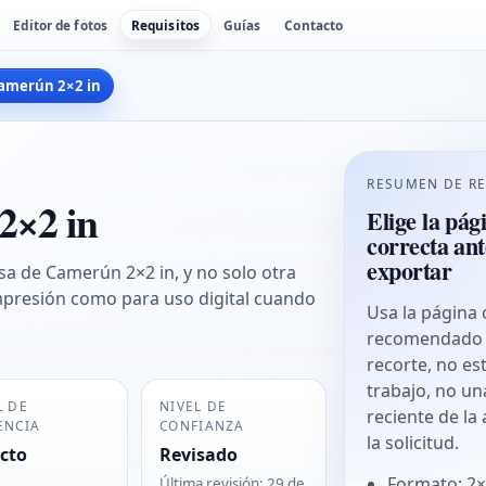
Editor de fotos
Requisitos
Guías
Contacto
Camerún 2×2 in
RESUMEN DE RE
2×2 in
Elige la pág
correcta ant
exportar
isa de Camerún 2×2 in, y no solo otra
 impresión como para uso digital cuando
Usa la página 
recomendado p
recorte, no es
trabajo, no un
L DE
NIVEL DE
reciente de la
ENCIA
CONFIANZA
la solicitud.
icto
Revisado
Formato: 2×
Última revisión
:
29 de