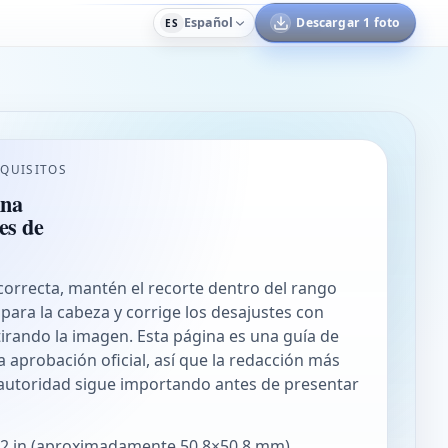
Español
Descargar 1 foto
ES
QUISITOS
ina
es de
correcta, mantén el recorte dentro del rango
ara la cabeza y corrige los desajustes con
tirando la imagen. Esta página es una guía de
a aprobación oficial, así que la redacción más
 autoridad sigue importando antes de presentar
2 in (aproximadamente 50,8×50,8 mm)