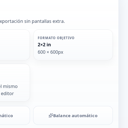
xportación sin pantallas extra.
FORMATO OBJETIVO
2×2 in
600 × 600px
el mismo
 editor
mático
Balance automático