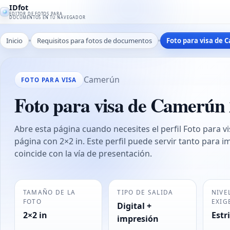
IDfot
EDITOR DE FOTOS PARA
DOCUMENTOS EN TU NAVEGADOR
Inicio
Requisitos para fotos de documentos
Foto para visa de 
Camerún
FOTO PARA VISA
Foto para visa de Camerún 
Abre esta página cuando necesites el perfil Foto para v
página con 2×2 in. Este perfil puede servir tanto para
coincide con la vía de presentación.
TAMAÑO DE LA
TIPO DE SALIDA
NIVE
FOTO
EXIG
Digital +
2×2 in
Estr
impresión