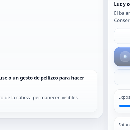
el balance
Luz y c
automático.
El bala
Conserv
use o un gesto de pellizco para hacer
vo de la cabeza permanecen visibles
Expos
Satur