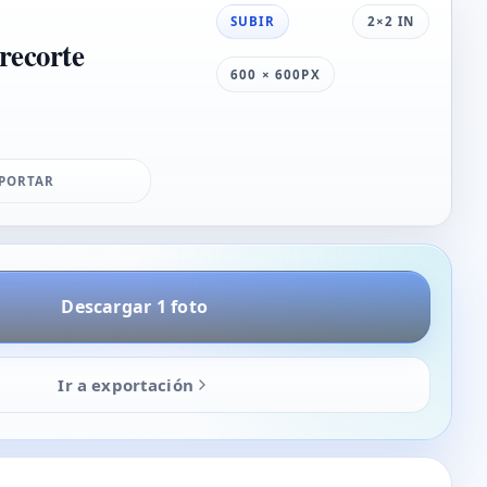
SUBIR
2×2 IN
 recorte
600 × 600PX
PORTAR
Descargar 1 foto
Ir a exportación