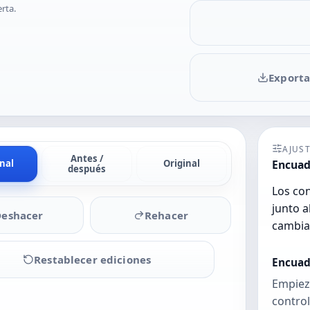
rta.
Exporta
AJUST
Antes /
Encuad
inal
Original
después
Los con
junto a
Deshacer
Rehacer
cambia
Restablecer ediciones
Encuad
Empieza
control