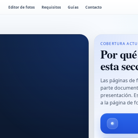
Editor de fotos
Requisitos
Guías
Contacto
COBERTURA ACTU
Por qué 
esta sec
Las páginas de 
parte documenta
presentación. E
a la página de 