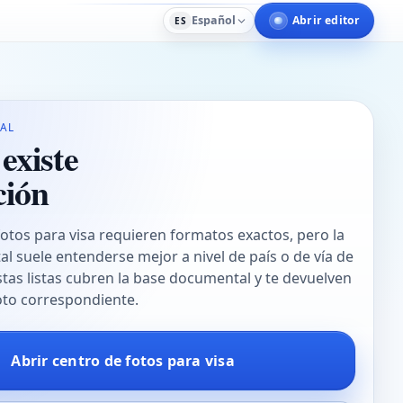
Español
Abrir editor
ES
AL
existe
ción
fotos para visa requieren formatos exactos, pero la
l suele entenderse mejor a nivel de país o de vía de
stas listas cubren la base documental y te devuelven
foto correspondiente.
Abrir centro de fotos para visa