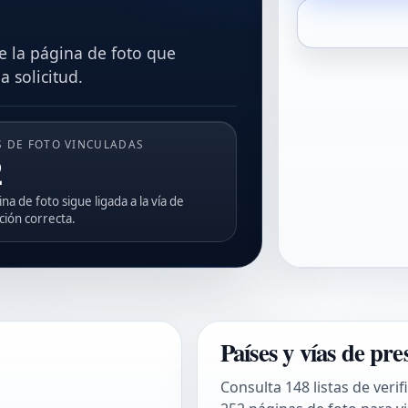
e la página de foto que
 solicitud.
S DE FOTO VINCULADAS
2
na de foto sigue ligada a la vía de
ción correcta.
Países y vías de pr
Consulta 148 listas de verif