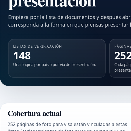
Empieza por la lista de documentos y después abr
corresponda a la forma en que piensas presentar la
LISTAS DE VERIFICACIÓN
PÁGINA
148
25
Una página por país o por vía de presentación.
Cada pági
presenta
Cobertura actual
252 páginas de foto para visa están vinculadas a estas