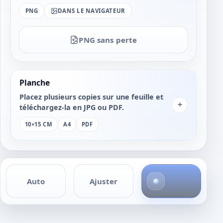
PNG
DANS LE NAVIGATEUR
PNG sans perte
Planche
Placez plusieurs copies sur une feuille et
+
téléchargez-la en JPG ou PDF.
10×15 CM
A4
PDF
4
Auto
Ajuster
p
h
o
t