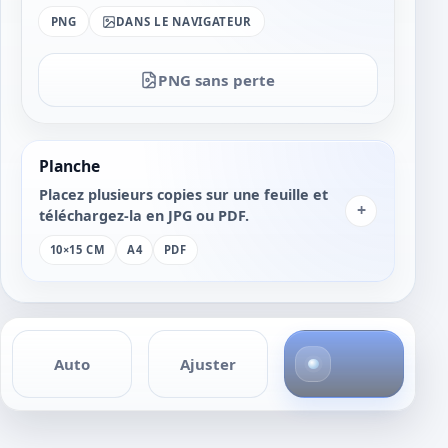
PNG
DANS LE NAVIGATEUR
PNG sans perte
Planche
Placez plusieurs copies sur une feuille et
+
téléchargez-la en JPG ou PDF.
10×15 CM
A4
PDF
4
Auto
Ajuster
p
h
o
t