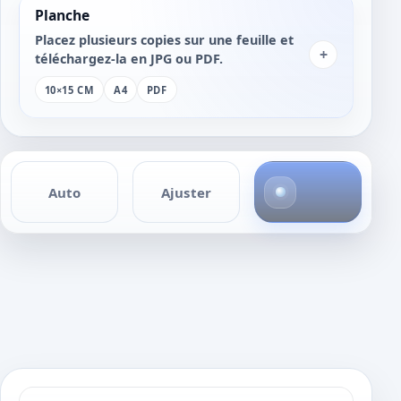
Planche
Placez plusieurs copies sur une feuille et
+
téléchargez-la en JPG ou PDF.
10×15 CM
A4
PDF
1
Auto
Ajuster
p
h
o
t
o