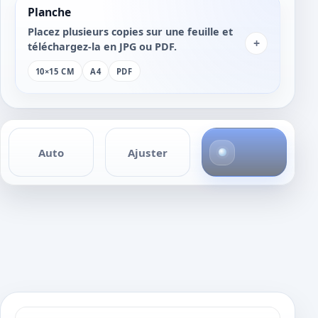
Planche
Placez plusieurs copies sur une feuille et
+
téléchargez-la en JPG ou PDF.
10×15 CM
A4
PDF
1
Auto
Ajuster
p
h
o
t
o