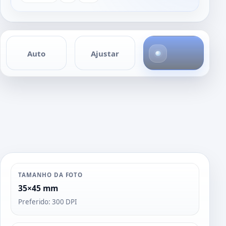
4
Auto
Ajustar
f
o
t
o
s
TAMANHO DA FOTO
35×45 mm
Preferido: 300 DPI