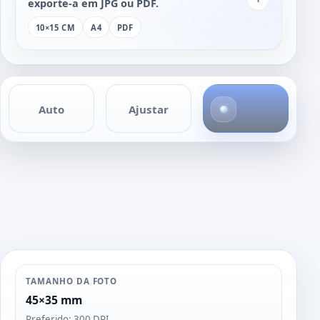
exporte-a em JPG ou PDF.
10×15 CM
A4
PDF
4
Auto
Ajustar
f
o
t
o
s
TAMANHO DA FOTO
45×35 mm
Preferido: 300 DPI