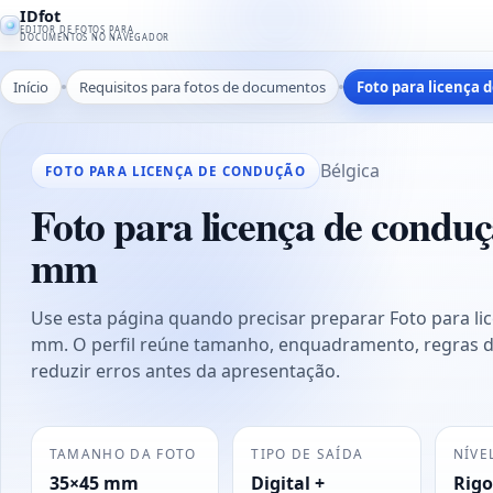
IDfot
EDITOR DE FOTOS PARA
DOCUMENTOS NO NAVEGADOR
Início
Requisitos para fotos de documentos
Foto para licença
Bélgica
FOTO PARA LICENÇA DE CONDUÇÃO
Foto para licença de conduç
mm
Use esta página quando precisar preparar Foto para li
mm. O perfil reúne tamanho, enquadramento, regras d
reduzir erros antes da apresentação.
TAMANHO DA FOTO
TIPO DE SAÍDA
NÍVE
35×45 mm
Digital +
Rigo