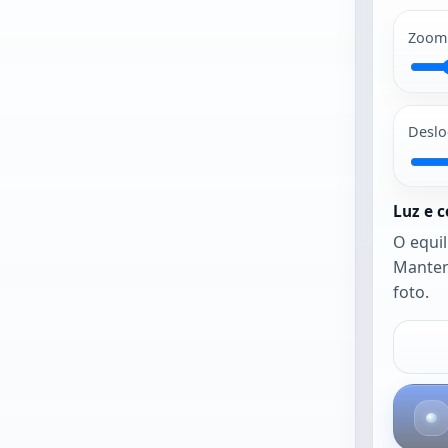
JPG e PNG
costumam
Zoom
funcionar
melhor. A foto
abre tal como
stá até ativar o
Deslo
nquadramento
automático ou
o equilíbrio
Luz e c
automático.
O equi
Manten
foto.