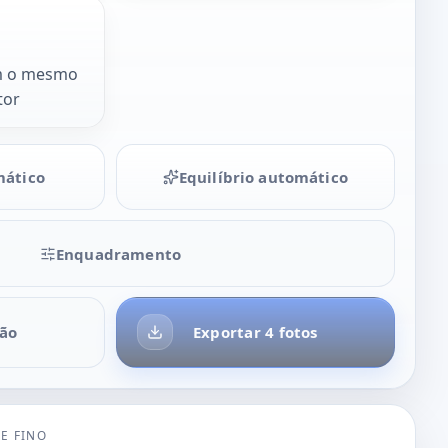
m o mesmo
tor
mático
Equilíbrio automático
Enquadramento
ão
Exportar 4 fotos
E FINO