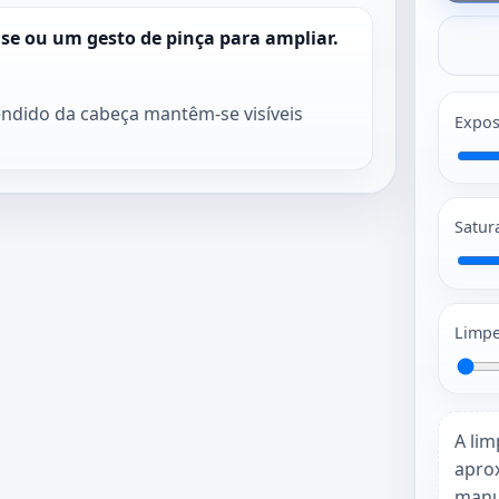
use ou um gesto de pinça para ampliar.
ndido da cabeça mantêm-se visíveis
Expos
Satur
Limpe
A lim
apro
manu