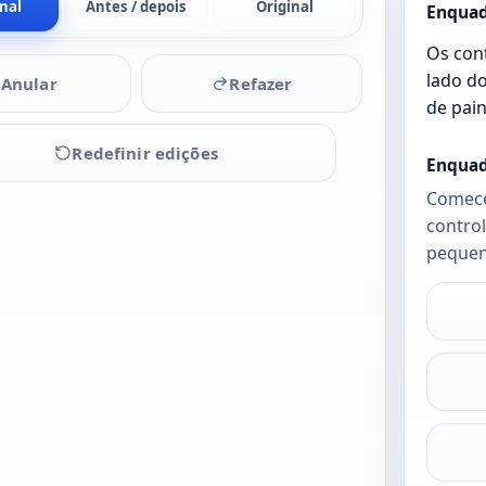
inal
Antes / depois
Original
Enquad
Os cont
lado do
Anular
Refazer
de pain
Redefinir edições
Enquad
Comece
contro
Envie
pequen
uma foto
para
começar