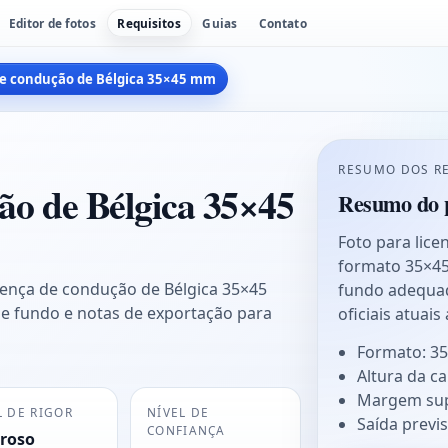
Editor de fotos
Requisitos
Guias
Contato
 de condução de Bélgica 35×45 mm
RESUMO DOS R
ão de Bélgica 35×45
Resumo do p
Foto para lic
formato 35×45
cença de condução de Bélgica 35×45
fundo adequad
e fundo e notas de exportação para
oficiais atuais
Formato: 3
Altura da c
Margem sup
L DE RIGOR
NÍVEL DE
Saída previs
CONFIANÇA
roso