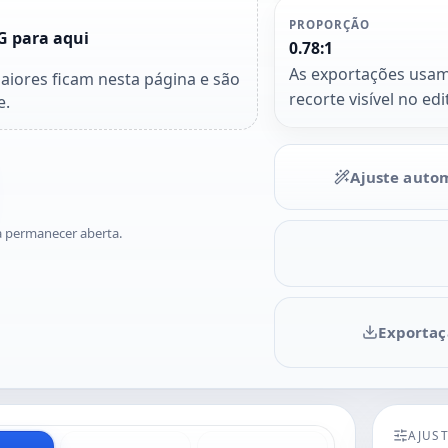
PROPORÇÃO
 para aqui
0.78:1
As exportações usa
iores ficam nesta página e são
recorte visível no edi
e.
Ajuste auto
na permanecer aberta.
Exportaç
AJUST