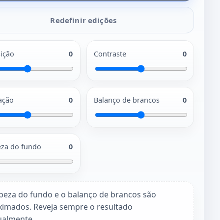
Redefinir edições
ição
0
Contraste
0
ação
0
Balanço de brancos
0
za do fundo
0
peza do fundo e o balanço de brancos são
ximados. Reveja sempre o resultado
almente.