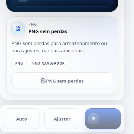
PNG
PNG sem perdas
PNG sem perdas para armazenamento ou
para ajustes manuais adicionais.
PNG
NO NAVEGADOR
PNG sem perdas
4
Auto
Ajustar
f
o
t