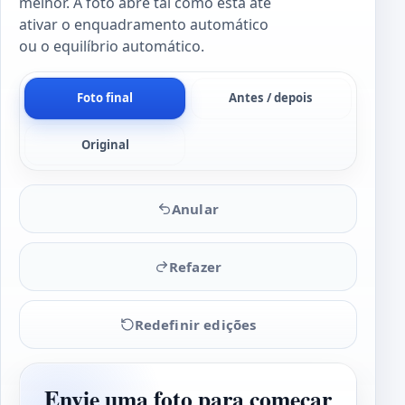
melhor. A foto abre tal como está até
ativar o enquadramento automático
ou o equilíbrio automático.
Foto final
Antes / depois
Original
Anular
Refazer
Redefinir edições
Envie uma foto para começar