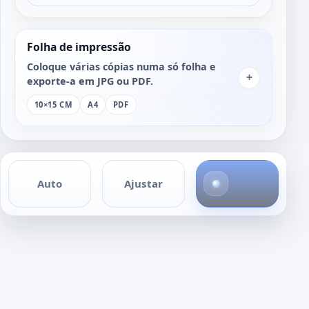
Folha de impressão
Coloque várias cópias numa só folha e
+
exporte-a em JPG ou PDF.
10×15 CM
A4
PDF
4
Auto
Ajustar
f
o
t
o
s