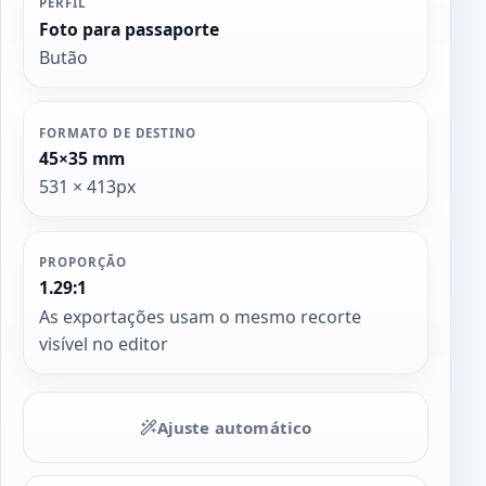
PERFIL
Foto para passaporte
Butão
FORMATO DE DESTINO
45×35 mm
531 × 413px
PROPORÇÃO
1.29:1
As exportações usam o mesmo recorte
visível no editor
Ajuste automático