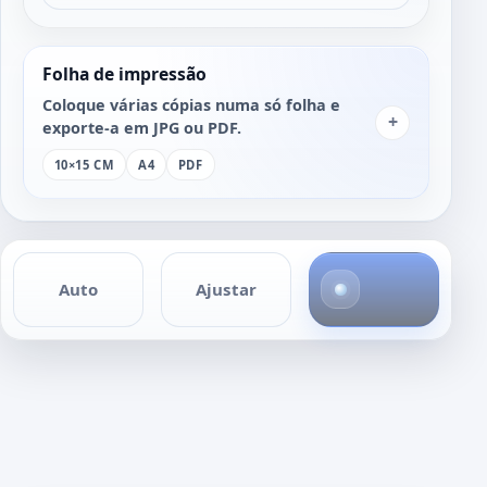
Folha de impressão
Coloque várias cópias numa só folha e
+
exporte-a em JPG ou PDF.
10×15 CM
A4
PDF
4
Auto
Ajustar
f
o
t
o
s