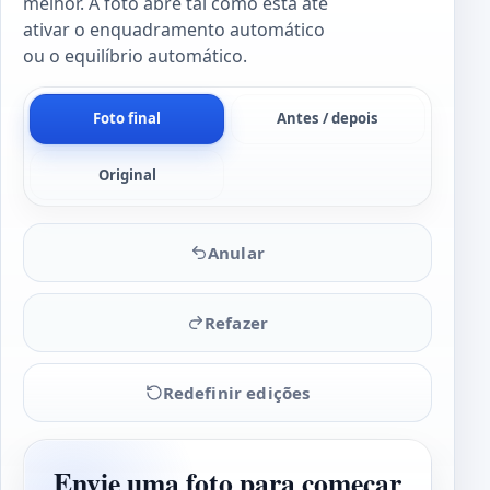
melhor. A foto abre tal como está até
ativar o enquadramento automático
ou o equilíbrio automático.
Foto final
Antes / depois
Original
Anular
Refazer
Redefinir edições
Envie uma foto para começar