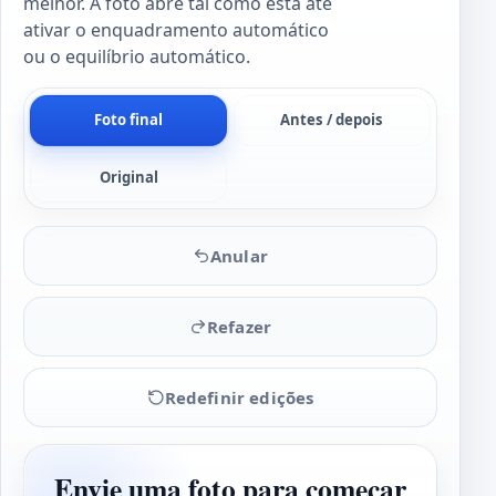
melhor. A foto abre tal como está até
ativar o enquadramento automático
ou o equilíbrio automático.
Foto final
Antes / depois
Original
Anular
Refazer
Redefinir edições
Envie uma foto para começar