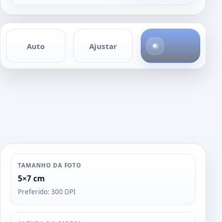
1
Auto
Ajustar
f
o
t
o
TAMANHO DA FOTO
5×7 cm
Preferido: 300 DPI