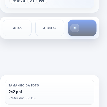
10×15 CM
A4
PDF
1
Auto
Ajustar
f
o
t
o
TAMANHO DA FOTO
2×2 pol
Preferido: 300 DPI