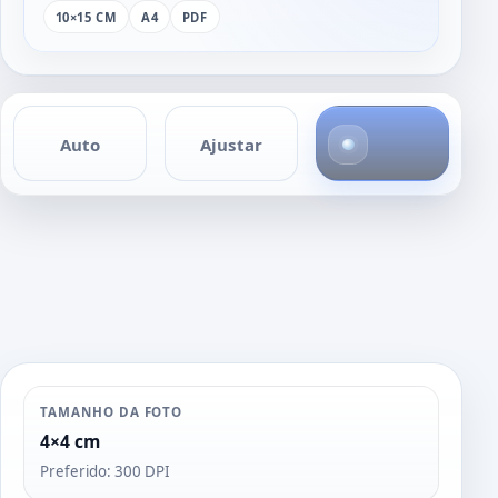
10×15 CM
A4
PDF
4
Auto
Ajustar
f
o
t
o
s
TAMANHO DA FOTO
4×4 cm
Preferido: 300 DPI