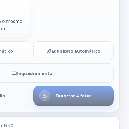
m o mesmo
tor
mático
Equilíbrio automático
Enquadramento
ão
Exportar 4 fotos
E FINO