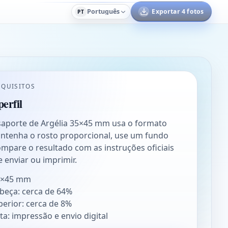
Português
Exportar 4 fotos
PT
EQUISITOS
erfil
saporte de Argélia 35×45 mm usa o formato
tenha o rosto proporcional, use um fundo
mpare o resultado com as instruções oficiais
e enviar ou imprimir.
5×45 mm
abeça: cerca de 64%
erior: cerca de 8%
ta: impressão e envio digital