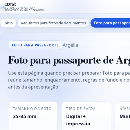
IDfot
EDITOR DE FOTOS PARA
DOCUMENTOS NO NAVEGADOR
Início
Requisitos para fotos de documentos
Foto para passapo
Argélia
FOTO PARA PASSAPORTE
Foto para passaporte de A
Use esta página quando precisar preparar Foto para pa
reúne tamanho, enquadramento, regras de fundo e not
antes da apresentação.
TAMANHO DA FOTO
TIPO DE SAÍDA
NÍVE
35×45 mm
Digital +
Muit
impressão