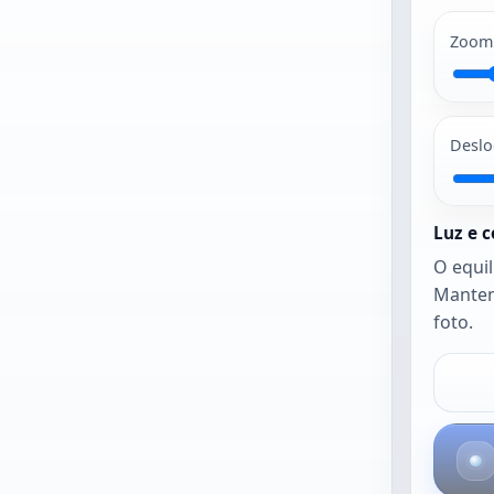
JPG e PNG
costumam
Zoom
funcionar
melhor. A foto
abre tal como
stá até ativar o
Deslo
nquadramento
automático ou
o equilíbrio
Luz e c
automático.
O equi
Manten
foto.