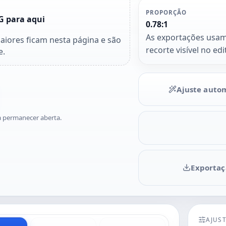
PROPORÇÃO
 para aqui
0.78:1
As exportações usa
iores ficam nesta página e são
recorte visível no edi
e.
Ajuste auto
na permanecer aberta.
Exportaç
AJUST