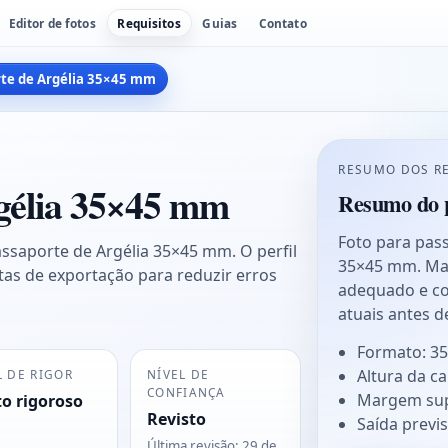
Editor de fotos
Requisitos
Guias
Contato
rte de Argélia 35×45 mm
RESUMO DOS R
rgélia 35×45 mm
Resumo do p
Foto para pas
ssaporte de Argélia 35×45 mm. O perfil
35×45 mm. Man
as de exportação para reduzir erros
adequado e co
atuais antes d
Formato: 3
Altura da c
L DE RIGOR
NÍVEL DE
CONFIANÇA
Margem sup
o rigoroso
Revisto
Saída previs
Última revisão
:
29 de