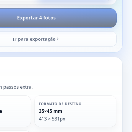
Exportar 4 fotos
Ir para exportação
m passos extra.
FORMATO DE DESTINO
e
35×45 mm
413 × 531px