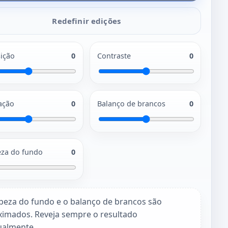
Redefinir edições
ição
0
Contraste
0
ação
0
Balanço de brancos
0
za do fundo
0
peza do fundo e o balanço de brancos são
ximados. Reveja sempre o resultado
almente.