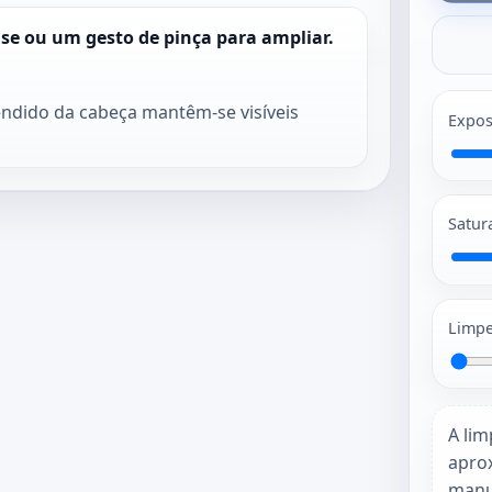
use ou um gesto de pinça para ampliar.
ndido da cabeça mantêm-se visíveis
Expos
Satur
Limpe
A lim
apro
manu