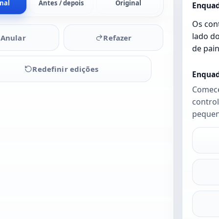
inal
Antes / depois
Original
Enquad
Os cont
lado do
Anular
Refazer
de pain
Redefinir edições
Enquad
Comece
contro
Envie
pequen
uma foto
para
começar