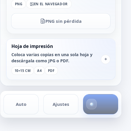
PNG
EN EL NAVEGADOR
PNG sin pérdida
Hoja de impresión
Coloca varias copias en una sola hoja y
+
descárgala como JPG o PDF.
10×15 CM
A4
PDF
4
Auto
Ajustes
f
o
t
o
s