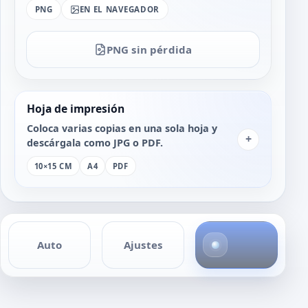
PNG
EN EL NAVEGADOR
PNG sin pérdida
Hoja de impresión
Coloca varias copias en una sola hoja y
+
descárgala como JPG o PDF.
10×15 CM
A4
PDF
4
Auto
Ajustes
f
o
t
o
s